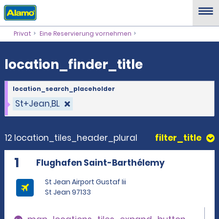
location_finder_title
Privat
Eine Reservierung vornehmen
location_finder_title
location_search_placeholder
St+Jean,BL
12 location_tiles_header_plural
filter_title
1
Flughafen Saint-Barthélemy
St Jean Airport Gustaf Iii
St Jean 97133