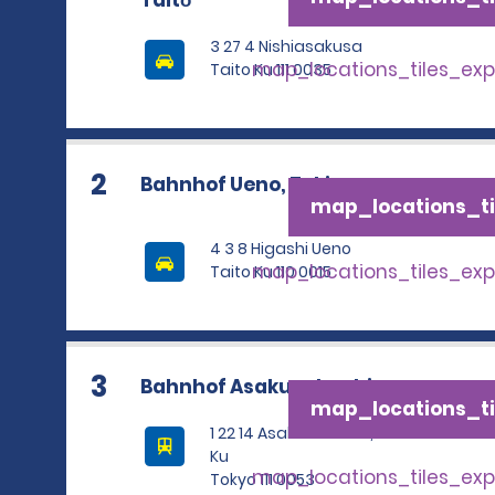
Taitō
3 27 4 Nishiasakusa
map_locations_tiles_ex
Taito Ku 111 0035
2
Bahnhof Ueno, Tokio
map_locations_ti
4 3 8 Higashi Ueno
map_locations_tiles_ex
Taito Ku 110 0015
3
Bahnhof Asakusabashi
map_locations_ti
1 22 14 Asakusa Bashi, Taito
Ku
map_locations_tiles_ex
Tokyo 111 0053