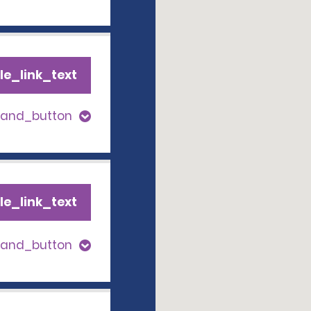
le_link_text
pand_button
le_link_text
pand_button