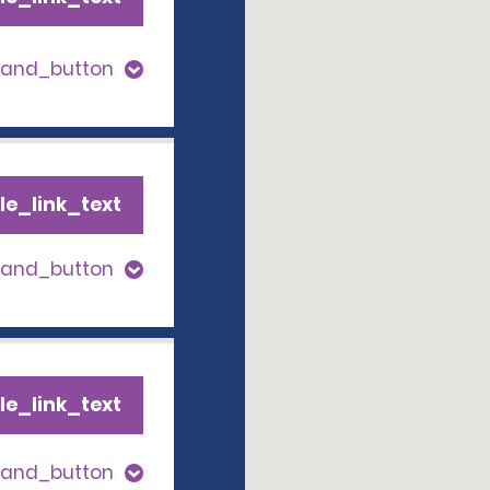
pand_button
le_link_text
pand_button
le_link_text
pand_button