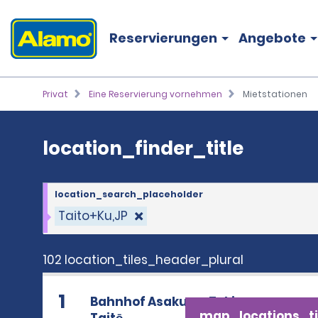
location_finder_title
Reservierungen
Angebote
Privat
Eine Reservierung vornehmen
Mietstationen
location_finder_title
location_search_placeholder
Taito+Ku,JP
102 location_tiles_header_plural
1
Bahnhof Asakusa, Tokio
map_locations_ti