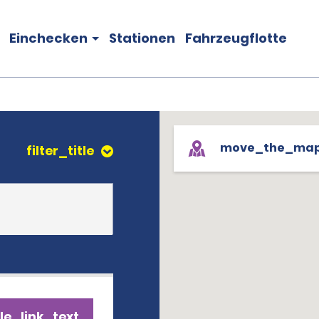
Einchecken
Stationen
Fahrzeugflotte
move_the_ma
filter_title
le_link_text