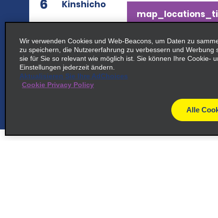
6
Kinshicho
map_locations_ti
1 7 11 102 Kinshi, Sumidaku
Wir verwenden Cookies und Web-Beacons, um Daten zu sammeln
map_locations_tiles_ex
Tokyo 130 0013
zu speichern, die Nutzererfahrung zu verbessern und Werbung
sie für Sie so relevant wie möglich ist. Sie können Ihre Cookie-
Einstellungen jederzeit ändern.
Aktualisieren Sie Ihre AdChoices
Cookie Privacy Policy
7
Bahnhof Akihabara, Tokio
map_locations_ti
Chiyoda
Alle Cook
2 3 8 Sotokanda
map_locations_tiles_ex
Chiyoda Ku 101 0021
Kundenservice
Angebot
8
Kanda
map_locations_
Kontakt
Alle Ang
46
Hilfe und FAQ
Für E-Ma
Kandahigashimatsushitacho,