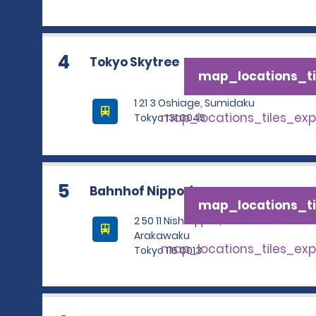
4
Tokyo Skytree
map_locations_ti
1 21 3 Oshiage, Sumidaku
map_locations_tiles_ex
Tokyo 131 0045
5
Bahnhof Nippori
map_locations_ti
2 50 11 Nishinippori,
Arakawaku
map_locations_tiles_ex
Tokyo 116 0013