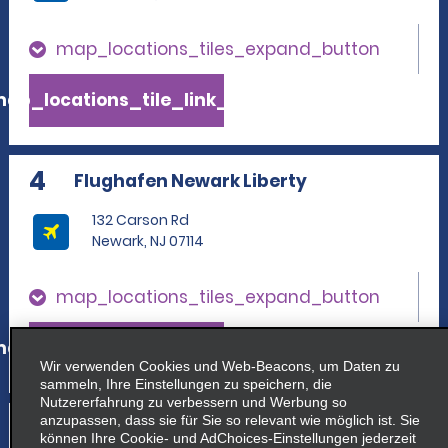
map_locations_tiles_expand_button
ap_locations_tile_link_text
4
Flughafen Newark Liberty
132 Carson Rd
Newark, NJ 07114
map_locations_tiles_expand_button
ap_locations_tile_link_text
Wir verwenden Cookies und Web-Beacons, um Daten zu
sammeln, Ihre Einstellungen zu speichern, die
Nutzererfahrung zu verbessern und Werbung so
5
anzupassen, dass sie für Sie so relevant wie möglich ist. Sie
Flughafen New York La Guardia
können Ihre Cookie- und AdChoices-Einstellungen jederzeit