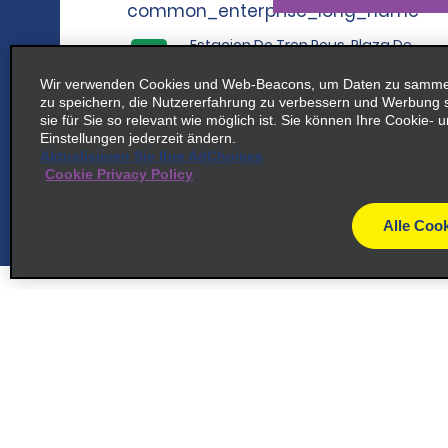
common_enterprise_long_name
Estacion De Tren Reus, Plaza De
La Estacion, 2
map_locations_tile
Wir verwenden Cookies und Web-Beacons, um Daten zu sammeln
43202 Reus
zu speichern, die Nutzererfahrung zu verbessern und Werbung
sie für Sie so relevant wie möglich ist. Sie können Ihre Cookie-
Einstellungen jederzeit ändern.
Aktualisieren Sie Ihre AdChoices
Cookie Privacy Policy
6
Tarragona
map_locations_t
Alle Cook
common_enterprise_long_name
Ctra. De Valencia Km 248
map_locations_tile
43006 Tarragona
Kundenservice
Angebot
7
Camp de Tarragona, Estacion
Kontakt
Alle Ang
map_locations_til
Ave
Hilfe und FAQ
Für E-Ma