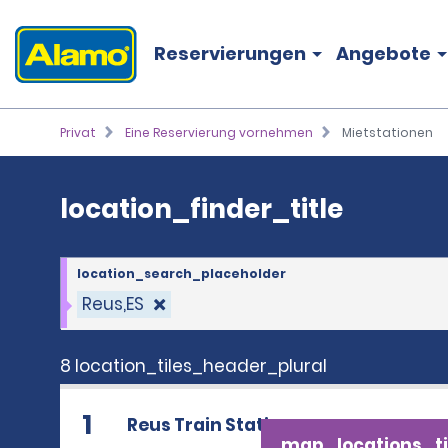
location_finder_title
Reservierungen
Angebote
Privat
Eine Reservierung vornehmen
Mietstationen
location_finder_title
location_search_placeholder
Reus,ES
8 location_tiles_header_plural
1
Reus Train Station
map_locations_ti