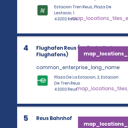
Estacion Tren Reus, Plaza De
Lestacio, 1
map_locations_tiles_
43202 Reus
4
Flughafen Reus (außerhalb des
map_locations_t
Flughafens)
common_enterprise_long_name
Plaza De La Estacion, 2, Estacion
De Tren Reus
map_locations_tile
43202 Reus
5
Reus Bahnhof
map_locations_t