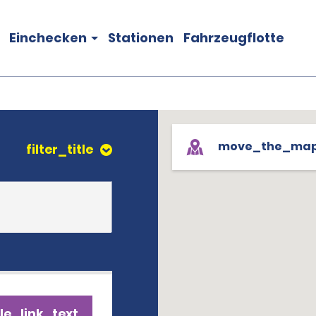
Einchecken
Stationen
Fahrzeugflotte
move_the_ma
filter_title
le_link_text