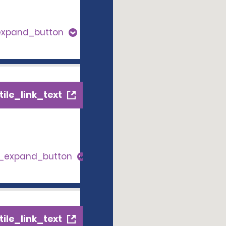
expand_button
ile_link_text
s_expand_button
ile_link_text