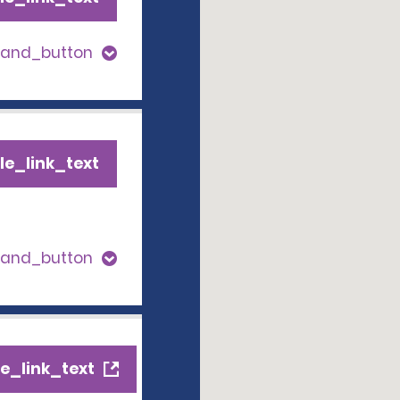
pand_button
le_link_text
pand_button
e_link_text