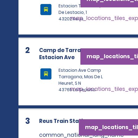
Estacion Tren Reus, Plaza
De Lestacio, 1
map_locations_tiles_ex
43202 Reus
2
Camp de Tarragona,
map_locations_ti
Estacion Ave
Estacion Ave Camp
Tarragona, Mas De L
Heuret, S N
map_locations_tiles_ex
43765 La Secuita
3
Reus Train Station
map_locations_til
common_national_long_name