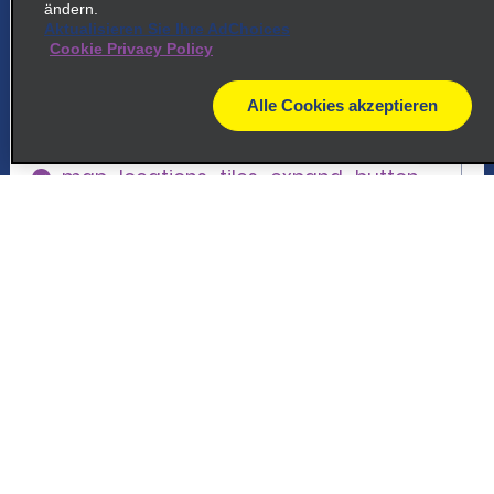
5
ändern.
Flughafen Chicago Midway
Aktualisieren Sie Ihre AdChoices
Cookie Privacy Policy
common_national_long_name
5150 W 55th St
Alle Cookies akzeptieren
Chicago, IL 60638
map
map_locations_tiles_expand_button
p_locations_tile_link_text
Kundenservice
6
Chicago, Archer Heights
Reservierungen
common_enterprise_long_name
4825 South Pulaski
Angebote
Chicago, IL 60632
Fahrzeuge
map_locations_tiles_expand_button