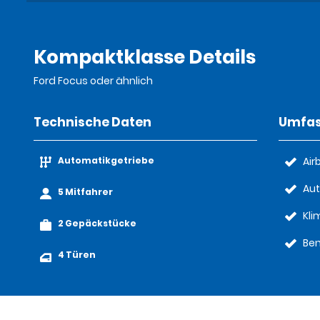
Kompaktklasse Details
Ford Focus oder ähnlich
Technische Daten
Umfas
Automatikgetriebe
Air
Aut
5 Mitfahrer
Kl
2 Gepäckstücke
Ben
4 Türen