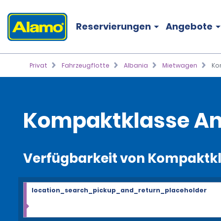
Reservierungen
Angebote
Privat
Fahrzeugflotte
Albania
Mietwagen
Ko
Kompaktklasse A
Verfügbarkeit von Kompaktkl
location_search_pickup_and_return_placeholder