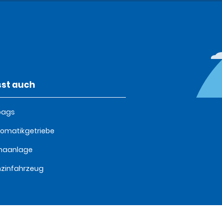
st auch
bags
omatikgetriebe
imaanlage
zinfahrzeug