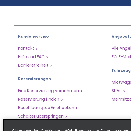
Kundenservice
Angebot
Kontakt
Alle Ang
Hilfe und FAQ
Für E-Ma
Barrierefreiheit
Fahrzeug
Reservierungen
Mietwag
Eine Reservierung vornehmen
SUVs
Reservierung finden
Mehrsitz
Beschleunigtes Einchecken
Schalter überspringen
Frühere Fahrten / Belege
Wir verwenden Cookies und Web-Beacons, um Daten zu sammeln