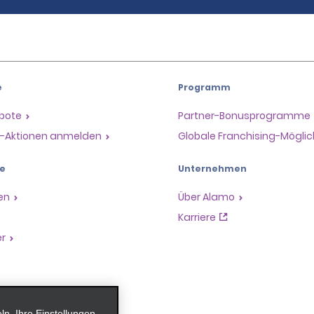
e
Programm
ebote
Partner-Bonusprogramme
il-Aktionen anmelden
Globale Franchising-Möglic
e
Unternehmen
en
Über Alamo
Karriere
er
, Ihre Einstellungen