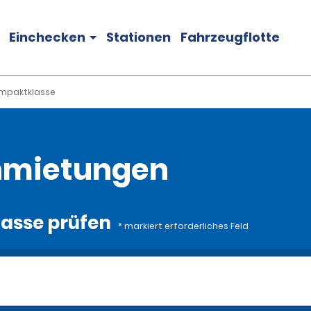
Einchecken
Stationen
Fahrzeugflotte
mpaktklasse
nmietungen
asse prüfen
* markiert erforderliches Feld