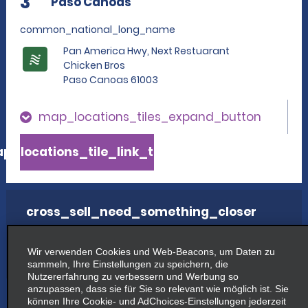
3
Paso Canoas
common_national_long_name
Pan America Hwy, Next Restuarant
Chicken Bros
Paso Canoas 61003
map_locations_tiles_expand_button
p_locations_tile_link_text
cross_sell_need_something_closer
cross_sell_we_found_locations
Wir verwenden Cookies und Web-Beacons, um Daten zu
cross_sell_view_partner_locations
sammeln, Ihre Einstellungen zu speichern, die
Nutzererfahrung zu verbessern und Werbung so
anzupassen, dass sie für Sie so relevant wie möglich ist. Sie
können Ihre Cookie- und AdChoices-Einstellungen jederzeit