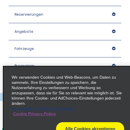
Reservierungen
Angebote
Fahrzeuge
Programm
Wir verwenden Cookies und Web-Beacons, um Daten zu
sammeln, Ihre Einstellungen zu speichern, die
Unternehmen
Nutzererfahrung zu verbessern und Werbung so
anzupassen, dass sie für Sie so relevant wie möglich ist. Sie
können Ihre Cookie- und AdChoices-Einstellungen jederzeit
Stationen
ändern.
Aktualisieren Sie Ihre AdChoices
Cookie Privacy Policy
Policies / Sitemap
Alle Cookies akzeptieren