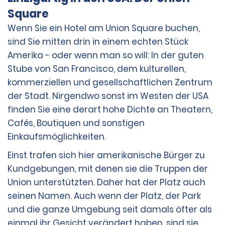
Anmietung eine Kaution von 400,00 USD bzw.
Square
850,00 USD für die folgenden Fahrzeugklassen
hinterlegen: Sportwagen Performance, Oberklasse
Wenn Sie ein Hotel am Union Square buchen,
Luxusklasse SUV, Elektrofahrzeug Luxusklasse SUV,
sind Sie mitten drin in einem echten Stück
Oberklasse Elite Elektrofahrzeug Limousine,
Amerika - oder wenn man so will: In der guten
Mittelklasse Sportwagen Luxuslimousine, Oberklasse
Stube von San Francisco, dem kulturellen,
Luxuslimousine, Premiumklasse Luxuslimousine,
Elektrofahrzeug Luxuslimousine, Premiumklasse
kommerziellen und gesellschaftlichen Zentrum
Luxusklasse SUV, Erweiterte Luxusklasse SUV, Minibus
der Stadt. Nirgendwo sonst im Westen der USA
und Corvette.
finden Sie eine derart hohe Dichte an Theatern,
Cafés, Boutiquen und sonstigen
ZUSÄTZLICHE INFORMATIONEN
Einkaufsmöglichkeiten.
Einst trafen sich hier amerikanische Bürger zu
Debitkarten werden nur dann zum Zeitpunkt der
Kundgebungen, mit denen sie die Truppen der
Anmietung akzeptiert, wenn auch ein Ticket für die
Union unterstützten. Daher hat der Platz auch
Rückreise vorliegt.
seinen Namen. Auch wenn der Platz, der Park
und die ganze Umgebung seit damals öfter als
Der Mieter muss eine der oben aufgeführten
einmal ihr Gesicht verändert haben, sind sie