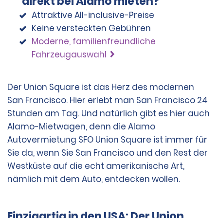
direkt bei Alamo mieten?
ausgestellten Ausweis vorzulegen.
Mail-Reservierungsbestätigung wird über die vom
Attraktive All-inclusive-Preise
Mieter angegebene Zahlungsmethode in Rechnung
Keine versteckten Gebühren
gestellt. Wenn die tatsächliche Anmietung gegenüber
der Reservierung geändert wird, kann sich der
Moderne, familienfreundliche
geschätzte Gesamtbetrag ändern. Es wird dennoch
Fahrzeugauswahl
das vom Mieter angegebene Zahlungsmittel belastet.
Der Union Square ist das Herz des modernen
Zum Zeitpunkt der Anmietung unterzeichnet der Mieter
San Francisco. Hier erlebt man San Francisco 24
einen Mietvertrag („Vertrag“), der für die Anmietung
gilt und eine Zusammenfassung der Mietvereinbarung
Stunden am Tag. Und natürlich gibt es hier auch
und die zusätzlichen allgemeinen
Alamo-Mietwagen, denn die Alamo
Geschäftsbedingungen enthält.
Autovermietung SFO Union Square ist immer für
Sie da, wenn Sie San Francisco und den Rest der
KAUTIONSBETRAG
Westküste auf die echt amerikanische Art,
nämlich mit dem Auto, entdecken wollen.
Für den Fall, dass der Mieter möglicherweise weitere
Beiträge gemäß dem Vertrag schuldet, müssen Mieter
ohne Ticket für die Rückreise zum Zeitpunkt der
Einzigartig in den USA: Der Union