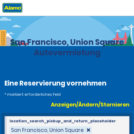
Privat
Stationen
United States
California
San Francisco, Union Square
Autovermietung
Eine Reservierung vornehmen
* markiert erforderliches Feld
Anzeigen/Ändern/Stornieren
location_search_pickup_and_return_placeholder
San Francisco, Union Square