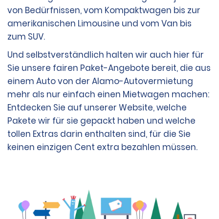
ist der Mieter für möglicherweise anfallende
von Bedürfnissen, vom Kompaktwagen bis zur
Überziehungsgebühren verantwortlich.
amerikanischen Limousine und vom Van bis
zum SUV.
Zahlungsanweisungen und Prepaid-Karten sind zum
Und selbstverständlich halten wir auch hier für
Zeitpunkt der Anmietung keine akzeptierten
Sie unsere fairen Paket-Angebote bereit, die aus
Zahlungsmethoden, auch nicht für die Kaution, können
einem Auto von der Alamo-Autovermietung
aber verwendet werden, um am Ende der Anmietung
fällige Beträge zu bezahlen, nachdem das Fahrzeug
mehr als nur einfach einen Mietwagen machen:
zurückgegeben wurde. Barzahlungen werden nicht
Entdecken Sie auf unserer Website, welche
akzeptiert.
Pakete wir für sie gepackt haben und welche
tollen Extras darin enthalten sind, für die Sie
Zusätzlich zu einer der oben aufgeführten
keinen einzigen Cent extra bezahlen müssen.
Zahlungsmethoden werden Kreditkarten mit
ausreichend verfügbarem Guthaben, die im Profil oder
Treuekonto des Mieters (Emerald Club, E Club usw.)
aufgeführt sind, als Zahlungsmethode für alle gemäß
dem Vertrag geschuldeten Beträge akzeptiert.