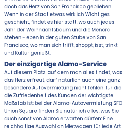
Zahlungsmethoden für den Kautionsbetrag
doch das Herz von San Francisco geblieben.
verwenden. Die Kaution wird erst nach der Rückgabe
des Fahrzeugs wieder für den Mieter freigegeben bzw.
Wenn in der Stadt etwas wirklich Wichtiges
an diesen zurückerstattet.
geschieht, findet es hier statt, wo auch jedes
Jahr der Weihnachtsbaum und die Menora
stehen - eben in der guten Stube von San
Falls der Mieter gemäß dem Vertrag weitere Beträge
schuldet, können diese weiteren Beträge
Francisco, wo man sich trifft, shoppt, isst, trinkt
gegebenenfalls von der Kaution des Mieters
und Kultur genießt.
abgezogen werden. Wenn diese weiteren Beträge
nicht von der Kaution abgezogen werden, wird dafür
Der einzigartige Alamo-Service
gegebenenfalls die vom Mieter zum Zeitpunkt der
Auf diesem Platz, auf dem man alles findet, was
Anmietung hinterlegte Zahlungsmethode belastet,
sofern der Mieter nicht eine andere der oben
das Herz erfreut, darf natürlich auch eine ganz
aufgeführten Zahlungsmethoden zur Zahlung
besondere Autovermietung nicht fehlen, für die
bereitstellt.
die Zufriedenheit des Kunden der wichtigste
Maßstab ist: bei der Alamo-Autovermietung SFO
Bei Verwendung einer Debitkarte für einen der oben
Union Square finden Sie natürlich alles, was Sie
aufgeführten Beträge werden die verfügbaren Mittel
auch sonst von Alamo erwarten dürfen: Eine
auf dem Konto, das mit der Debitkarte des Mieters
reichhaltige Auswahl an Mietwagen für jede Art
verknüpft ist, um diese Beträge reduziert. Zusätzlich