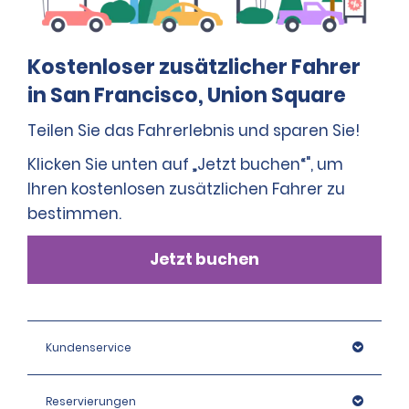
Alle Beträge, die der Mieter gemäß dem Vertrag
schuldet, werden (a) als Autorisierungsbetrag zur
Absicherung auf der Kredit- oder Debitkarte des
Kostenloser zusätzlicher Fahrer
Mieters hinterlegt und letztlich über die Kredit- oder
Debitkarte des Mieters in Rechnung gestellt oder (b)
in San Francisco, Union Square
über die Debitkarte des Mieters in Rechnung gestellt.
Teilen Sie das Fahrerlebnis und sparen Sie!
Klicken Sie unten auf „Jetzt buchen“", um
Weitere Informationen zur Verwendung von
Debitkarten und zu den allgemeinen Mietbedingungen
Ihren kostenlosen zusätzlichen Fahrer zu
an dieser Station finden Sie in der Richtlinie zu
bestimmen.
Mietvoraussetzungen (siehe oben).
Jetzt buchen
Kundenservice
Reservierungen