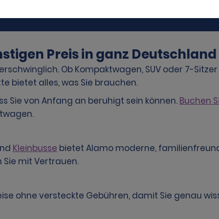
tigen Preis in ganz Deutschland
rschwinglich. Ob Kompaktwagen, SUV oder 7-Sitzer Kl
e bietet alles, was Sie brauchen.
ss Sie von Anfang an beruhigt sein können.
Buchen S
etwagen.
nd
Kleinbusse
bietet Alamo moderne, familienfreundl
 Sie mit Vertrauen.
eise ohne versteckte Gebühren, damit Sie genau wiss