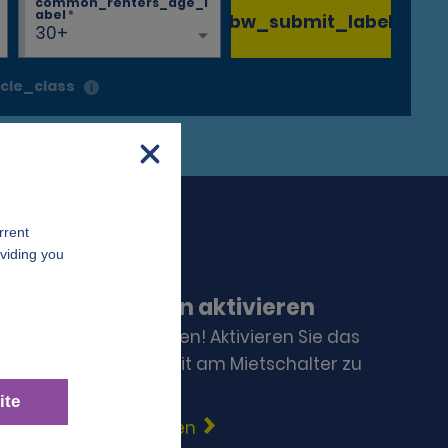
common_renters_age_l
abel
*
bw_submit_label
30+
cle_class
nigte Einchecken aktivieren
schneller ins Vergnügen! Aktivieren Sie das
te Einchecken, um Zeit am Mietschalter zu
tes Einchecken starten