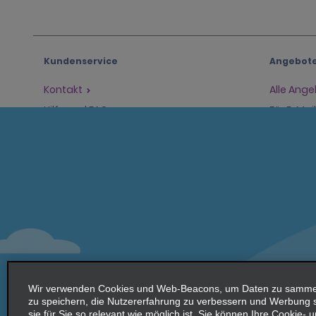
Kundenservice
Angebot
Kontakt
Alle Ang
Hilfe und FAQ
Für E-Ma
Barrierefreiheit
Fahrzeug
Reservierungen
Mietwag
Eine Reservierung vornehmen
SUVs
Reservierung finden
Mehrsitz
Beschleunigtes Einchecken
Schalter überspringen
Frühere Fahrten / Belege
Wir verwenden Cookies und Web-Beacons, um Daten zu sammeln
zu speichern, die Nutzererfahrung zu verbessern und Werbung
sie für Sie so relevant wie möglich ist. Sie können Ihre Cookie-