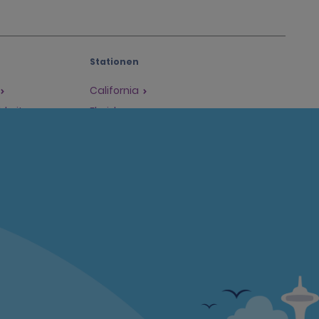
Stationen
California
hkeiten
Florida
Hawaii
Alle Stationen
Policies / Sitemap
Datenschutzrichtlinie
Cookie-Richtlinie
Nutzungsbedingungen
Seitenübersicht
Datenschutzoptionen
Impressum