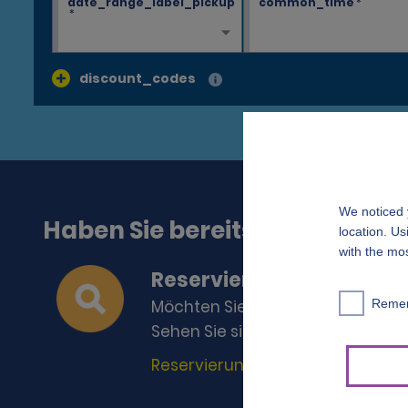
date_range_label_pickup
common_time
*
*
discount_codes
Haben Sie bereits eine Rese
Reservierung finden
Möchten Sie Ihre Reservierung 
Sehen Sie sich Ihre Alamo-Reser
Reservierung ansehen