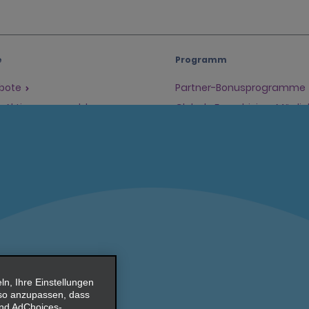
e
Programm
ebote
Partner-Bonusprogramme
il-Aktionen anmelden
Globale Franchising-Möglic
e
Unternehmen
en
Über Alamo
Karriere
er
, Ihre Einstellungen
 so anzupassen, dass
 und AdChoices-