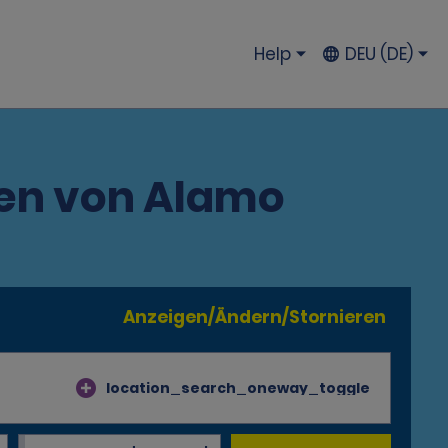
Help
DEU (DE)
en von Alamo
Anzeigen/Ändern/Stornieren
location_search_oneway_toggle