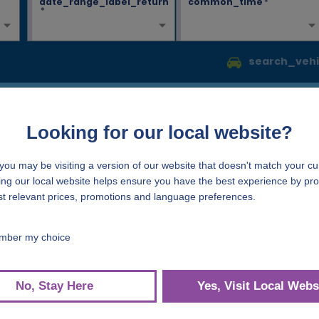
date_range_label_return
common_time
*
*
search_vehi
rvierung vorgenommen?
Beschleu
überprüfen oder ändern?
Starten Sie 
vierung an.
beschleunig
sparen.
Beschleunig