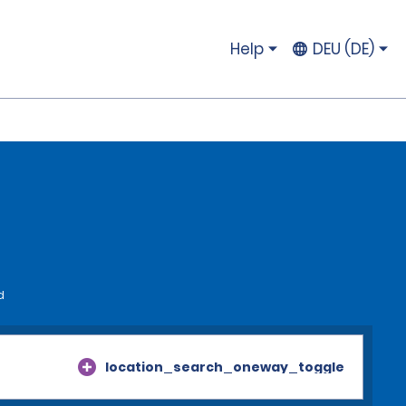
Help
DEU (DE)
d
location_search_oneway_toggle