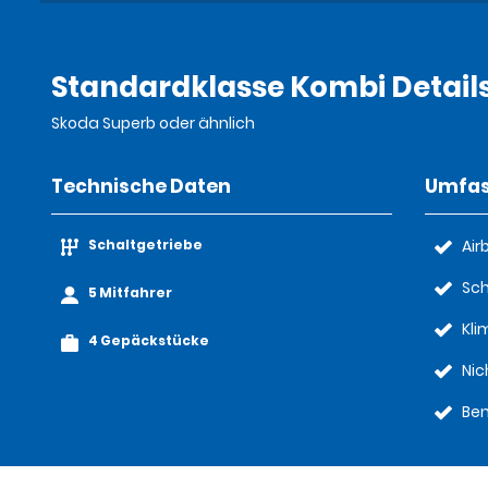
Standardklasse Kombi Detail
Skoda Superb oder ähnlich
Technische Daten
Umfas
Schaltgetriebe
Air
Sch
5 Mitfahrer
Kl
4 Gepäckstücke
Nic
Ben