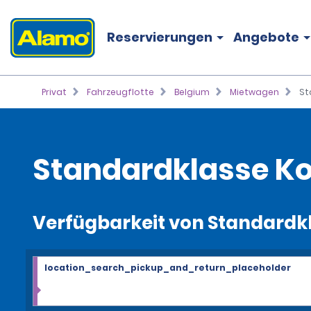
Reservierungen
Angebote
Privat
Fahrzeugflotte
Belgium
Mietwagen
St
Standardklasse K
Verfügbarkeit von Standardk
location_search_pickup_and_return_placeholder