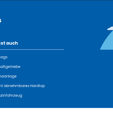
s
st auch
bags
altgetriebe
imaanlage
ht abnehmbares Hardtop
zinfahrzeug