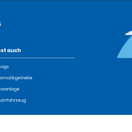
s
st auch
bags
omatikgetriebe
imaanlage
zinfahrzeug