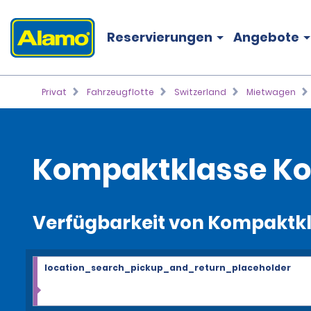
Reservierungen
Angebote
Privat
Fahrzeugflotte
Switzerland
Mietwagen
Kompaktklasse K
Verfügbarkeit von Kompaktk
location_search_pickup_and_return_placeholder