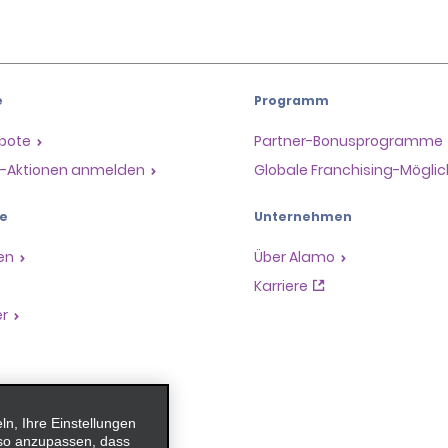
e
Programm
ebote
Partner-Bonusprogramme
il-Aktionen anmelden
Globale Franchising-Möglic
e
Unternehmen
en
Über Alamo
Karriere
er
, Ihre Einstellungen
 so anzupassen, dass