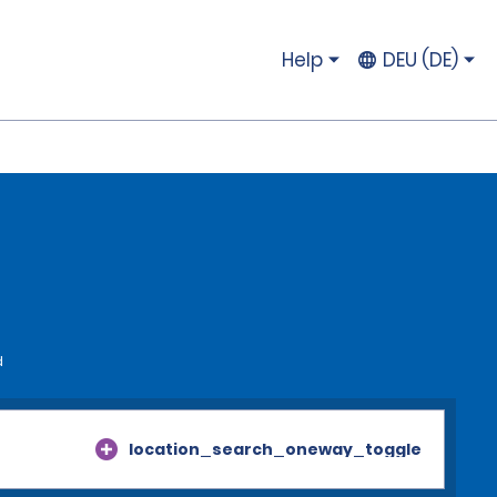
Help
DEU (DE)
d
location_search_oneway_toggle