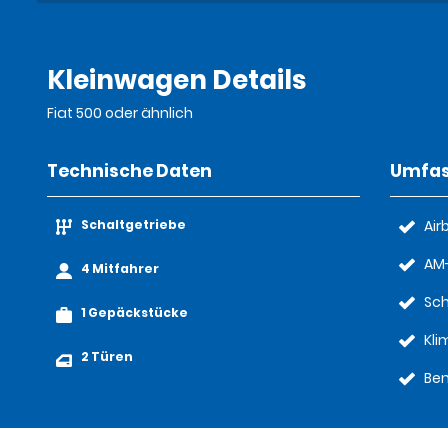
Kleinwagen Details
Fiat 500 oder ähnlich
Technische Daten
Umfas
Schaltgetriebe
Air
AM-
4 Mitfahrer
Sch
1 Gepäckstücke
Kl
2 Türen
Ben