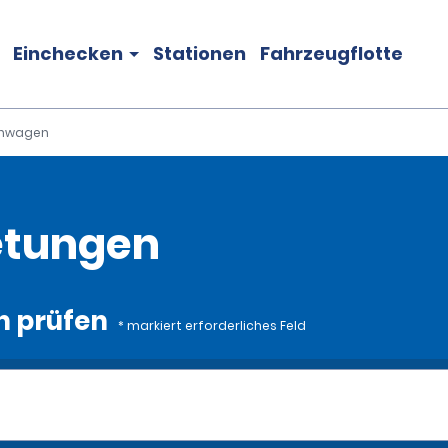
Einchecken
Stationen
Fahrzeugflotte
inwagen
etungen
n prüfen
* markiert erforderliches Feld