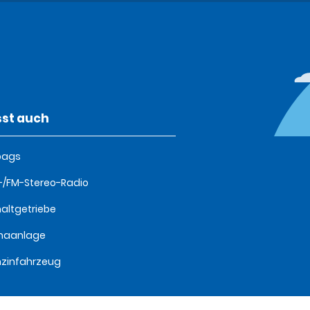
st auch
bags
/FM-Stereo-Radio
altgetriebe
imaanlage
zinfahrzeug