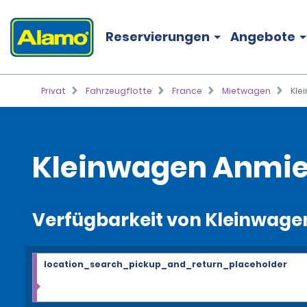
Reservierungen
Angebote
Privat
Fahrzeugflotte
France
Mietwagen
Kle
Kleinwagen Anmi
Verfügbarkeit von Kleinwage
location_search_pickup_and_return_placeholder