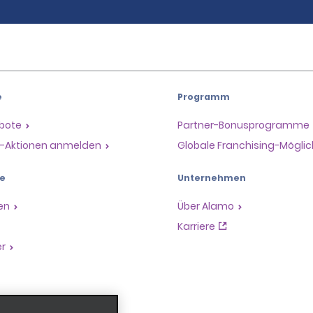
e
Programm
ebote
Partner-Bonusprogramme
il-Aktionen anmelden
Globale Franchising-Möglic
e
Unternehmen
en
Über Alamo
Karriere
er