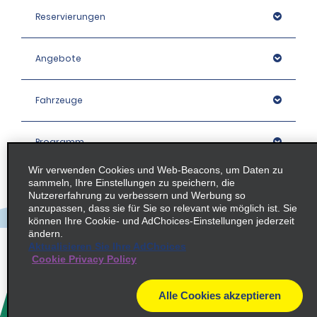
Reservierungen
Angebote
Fahrzeuge
Programm
Wir verwenden Cookies und Web-Beacons, um Daten zu
sammeln, Ihre Einstellungen zu speichern, die
Unternehmen
Nutzererfahrung zu verbessern und Werbung so
anzupassen, dass sie für Sie so relevant wie möglich ist. Sie
können Ihre Cookie- und AdChoices-Einstellungen jederzeit
Stationen
ändern.
Aktualisieren Sie Ihre AdChoices
Cookie Privacy Policy
Policies / Sitemap
Alle Cookies akzeptieren