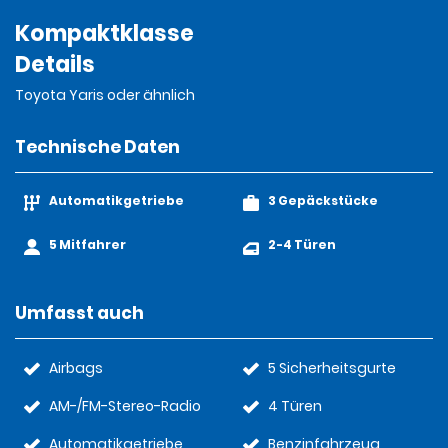
Kompaktklasse
Details
Toyota Yaris oder ähnlich
Technische Daten
Automatikgetriebe
3 Gepäckstücke
5 Mitfahrer
2-4 Türen
Umfasst auch
Airbags
5 Sicherheitsgurte
AM-/FM-Stereo-Radio
4 Türen
Automatikgetriebe
Benzinfahrzeug