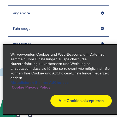
Angebote
Fahrzeuge
Programm
Wir verwenden Cookies und Web-Beacons, um Daten zu
sammeln, Ihre Einstellungen zu speichern, die
Unternehmen
Nutzererfahrung zu verbessern und Werbung so
anzupassen, dass sie für Sie so relevant wie möglich ist. Sie
können Ihre Cookie- und AdChoices-Einstellungen jederzeit
Stationen
ändern.
Aktualisieren Sie Ihre AdChoices
Cookie Privacy Policy
Policies / Sitemap
Alle Cookies akzeptieren
© 2026 Enterprise Holdings, Inc. All rights Reserved.