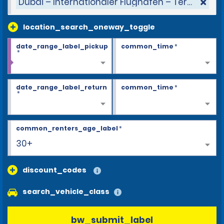
Dubai – Internationaler Flughafen – Terminal 3
location_search_oneway_toggle
date_range_label_pickup
common_time
*
*
date_range_label_return
common_time
*
*
common_renters_age_label
*
30+
discount_codes
search_vehicle_class
bw_submit_label