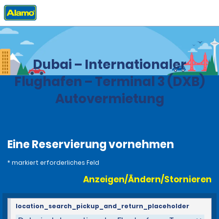
Privat
Stationen
Vereinigte Arabische Emirate
Dubai – Internationaler
Flughafen – Terminal 3 (DXB)
Autovermietung
Eine Reservierung vornehmen
* markiert erforderliches Feld
Anzeigen/Ändern/Stornieren
location_search_pickup_and_return_placeholder