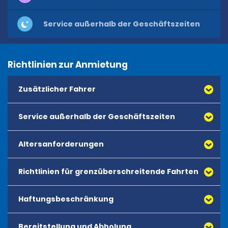
Service außerhalb der Geschäftszeiten
Richtlinien zur Anmietung
Zusätzlicher Fahrer
Service außerhalb der Geschäftszeiten
Altersanforderungen
Richtlinien für grenzüberschreitende Fahrten
Das Mindestalter für die Anmietung aller Fahrzeuge
beträgt 21 Jahre. Es gibt kein Höchstalter für
Anmietungen. Für junge Fahrer wird keine zusätzliche
Haftungsbeschränkung
Gebühr erhoben.
Bereitstellung und Abholung