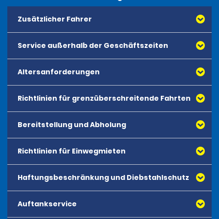
Zusätzlicher Fahrer
Service außerhalb der Geschäftszeiten
Altersanforderungen
Richtlinien für grenzüberschreitende Fahrten
Bereitstellung und Abholung
Richtlinien für Einwegmieten
Haftungsbeschränkung und Diebstahlschutz
Auftankservice
Die Haftungsbeschränkung mit Diebstahlschutz 
(CDW-TP) ist keine Versicherung. Der Erwerb der 