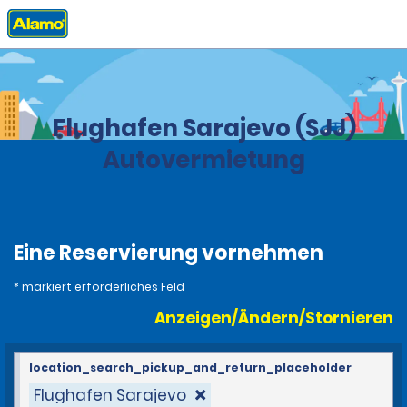
Privat
Stationen
Bosnien und Herzegowina
Flughafen Sarajevo (SJJ)
Autovermietung
Eine Reservierung vornehmen
* markiert erforderliches Feld
Anzeigen/Ändern/Stornieren
location_search_pickup_and_return_placeholder
Flughafen Sarajevo