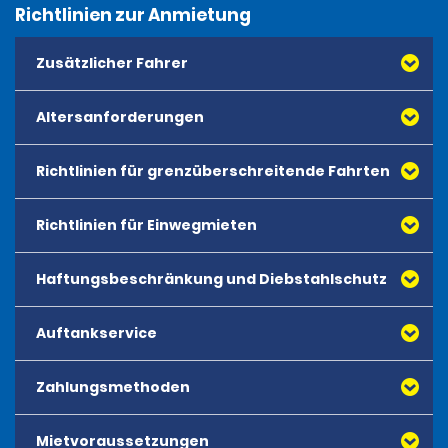
Richtlinien zur Anmietung
Zusätzlicher Fahrer
Altersanforderungen
Richtlinien für grenzüberschreitende Fahrten
Richtlinien für Einwegmieten
Haftungsbeschränkung und Diebstahlschutz
Auftankservice
Zahlungsmethoden
Mietvoraussetzungen
Alle Debit- und Kreditkarten namhafter Anbieter,