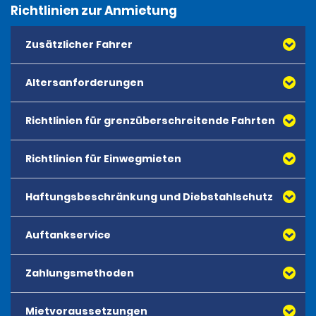
Richtlinien zur Anmietung
Zusätzlicher Fahrer
Altersanforderungen
Richtlinien für grenzüberschreitende Fahrten
Richtlinien für Einwegmieten
Haftungsbeschränkung und Diebstahlschutz
Auftankservice
Zahlungsmethoden
Mietvoraussetzungen
Alle Debit- und Kreditkarten namhafter Anbieter,