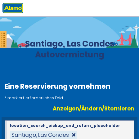
Privat
Stationen
Chile
Santiago, Las Condes
Autovermietung
Eine Reservierung vornehmen
* markiert erforderliches Feld
Anzeigen/Ändern/Stornieren
location_search_pickup_and_return_placeholder
Santiago, Las Condes