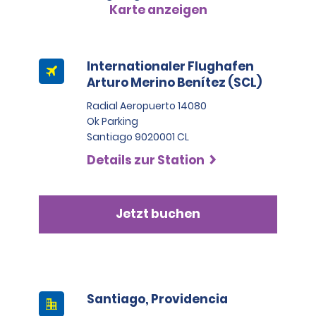
Karte anzeigen
Die folgenden Zahlungsarten werden nicht akzeptiert:
• Prepaid-Karten
• Bargeld
• Schecks
Internationaler Flughafen
• Virtuelle Karten (Apple Pay, Samsung Pay usw.)
Arturo Merino Benítez (SCL)
• Lokale Kreditkarten spezifischer Einzelhändler
Radial Aeropuerto 14080
Zum Zeitpunkt der Anmietung wird eine Kaution
Ok Parking
zuzüglich der geschätzten Mietkosten erhoben.
Santiago 9020001 CL
Für alle Fahrzeugklassen beträgt die Kaution
Details zur Station
500,00 USD.
Jetzt buchen
Santiago, Providencia