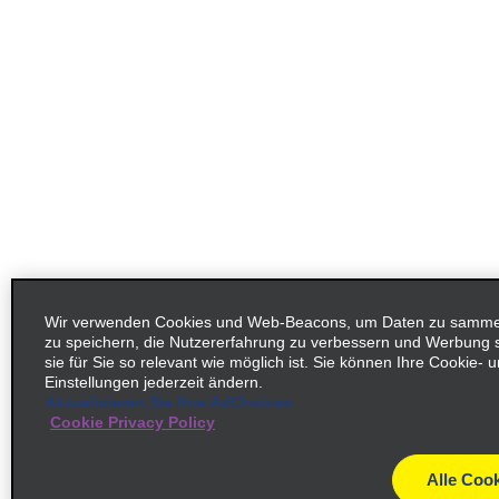
Wir verwenden Cookies und Web-Beacons, um Daten zu sammeln
zu speichern, die Nutzererfahrung zu verbessern und Werbung
sie für Sie so relevant wie möglich ist. Sie können Ihre Cookie-
Einstellungen jederzeit ändern.
Aktualisieren Sie Ihre AdChoices
Cookie Privacy Policy
Alle Cook