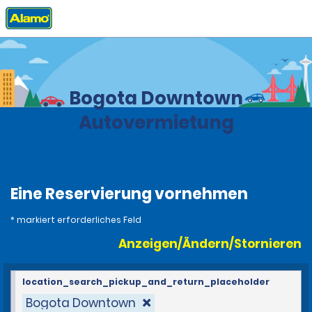
Privat
Stationen
Kolumbien
Bogota Downtown
Autovermietung
Eine Reservierung vornehmen
* markiert erforderliches Feld
Anzeigen/Ändern/Stornieren
location_search_pickup_and_return_placeholder
Bogota Downtown