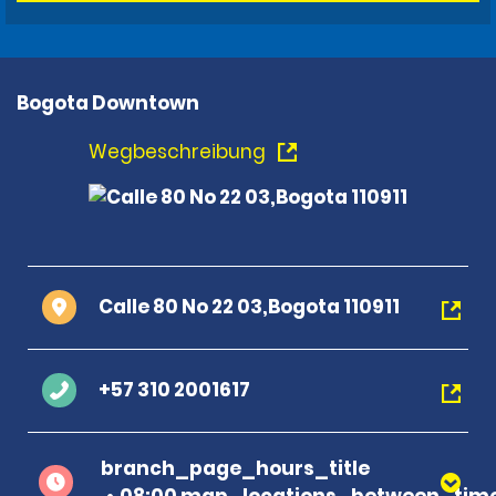
Bogota Downtown
Wegbeschreibung
Calle 80 No 22 03,Bogota 110911
+57 310 2001617
branch_page_hours_title
08:00 map_locations_between_time