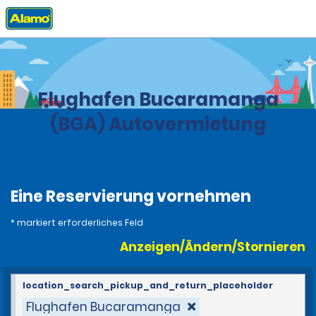
Privat
Stationen
Kolumbien
Flughafen Bucaramanga
(BGA) Autovermietung
Eine Reservierung vornehmen
* markiert erforderliches Feld
Anzeigen/Ändern/Stornieren
location_search_pickup_and_return_placeholder
Flughafen Bucaramanga