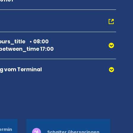
urs_title
08:00
between_time 17:00
g vom Terminal
ermin
Schalter überspringen