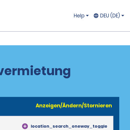
Help
DEU (DE)
overmietung
Anzeigen/Ändern/Stornieren
location_search_oneway_toggle