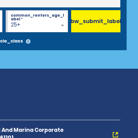
common_renters_age_l
abel
*
bw_submit_label
25+
cle_class
t And Marina Corporate
61101