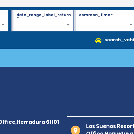
date_range_label_return
common_time
*
*
search_vehi
Los Suenos Resor
Office,Herradura 