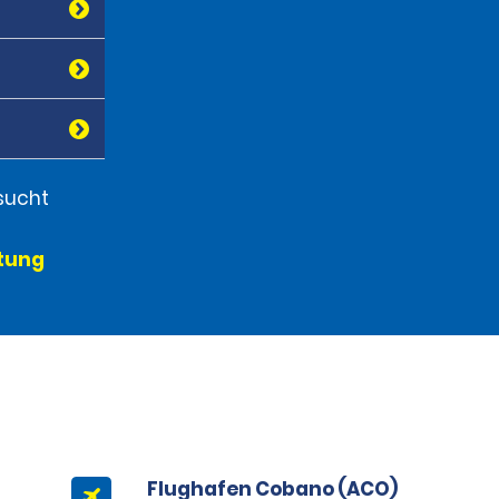
sucht
etung
Flughafen Cobano (ACO)