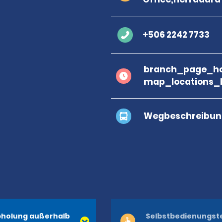
+506 2242 7733
branch_page_ho
map_locations_
Wegbeschreibun
holung außerhalb
Selbstbedienungst