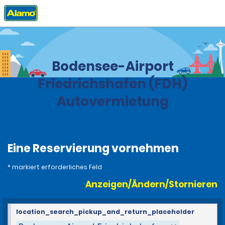
Privat
Stationen
Deutschland
Bodensee-Airport
Friedrichshafen (FDH)
Autovermietung
Eine Reservierung vornehmen
* markiert erforderliches Feld
Anzeigen/Ändern/Stornieren
location_search_pickup_and_return_placeholder