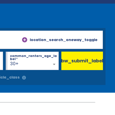
location_search_oneway_toggle
common_renters_age_la
bel
*
bw_submit_label
30+
cle_class