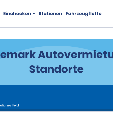
Einchecken
Stationen
Fahrzeugflotte
emark Autovermiet
Standorte
rliches Feld