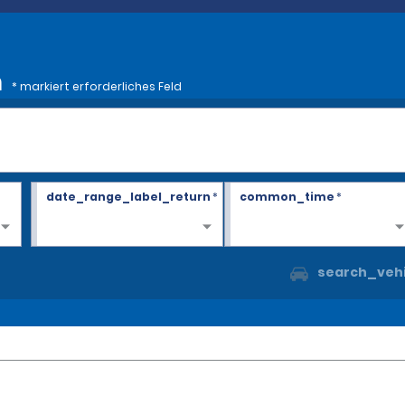
n
* markiert erforderliches Feld
date_range_label_return
*
common_time
*
search_vehi