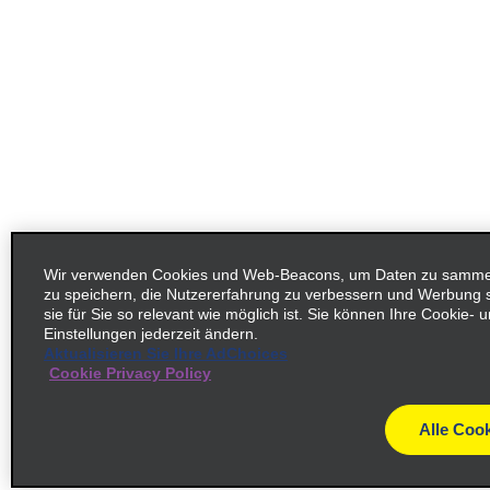
Wir verwenden Cookies und Web-Beacons, um Daten zu sammeln
zu speichern, die Nutzererfahrung zu verbessern und Werbung
sie für Sie so relevant wie möglich ist. Sie können Ihre Cookie-
Einstellungen jederzeit ändern.
Aktualisieren Sie Ihre AdChoices
Cookie Privacy Policy
Alle Cook