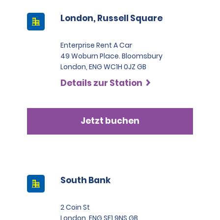
London, Russell Square
Enterprise Rent A Car
49 Woburn Place. Bloomsbury
London, ENG WC1H 0JZ GB
Details zur Station
Jetzt buchen
South Bank
2 Coin St
London, ENG SE1 9NS GB