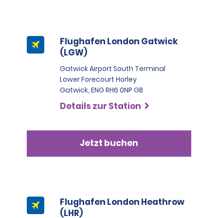
Haftungsausschluss (EP) ist keine Versicherung.
dem Heimatland vorzulegen.
•Ein internationaler Führerschein allein ist für eine 
Anmietung nicht ausreichend.  Der internationale 
Führerschein ist eine amtliche Übersetzung des 
Flughafen London Gatwick
jeweiligen Führerscheins aus dem Herkunftsland und 
(LGW)
gilt nicht als Führerschein oder als gültiger Ausweis.
Gatwick Airport South Terminal
Alle Mieter müssen einen gültigen Lichtbildausweis 
Lower Forecourt Horley
vorlegen, z. B. einen Führerschein, Reisepass oder 
Gatwick, ENG RH6 0NP GB
Personalausweis. Personen, die nach Großbritannien 
Details zur Station
reisen, müssen auch einen Nachweis über die 
Rückreise und die Unterkunft in Großbritannien 
vorlegen. Bitte beachten Sie, dass wir uns das Recht 
vorbehalten, bei Bedarf zusätzliche Ausweise 
Jetzt buchen
anzufordern oder weitere Prüfungen der Identität 
durchzuführen, die eine entsprechende Prüfung bei 
einer externen Organisation beinhalten können.
Flughafen London Heathrow
(LHR)