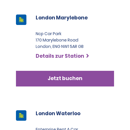
London Marylebone
Ncp Car Park
170 Marylebone Road
London, ENG NW1 5AR GB
Details zur Station
Jetzt buchen
London Waterloo
Enterprise Rent A Car