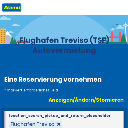
Privat
Stationen
Italien
Flughafen Treviso (TSF)
Autovermietung
Eine Reservierung vornehmen
* markiert erforderliches Feld
Anzeigen/Ändern/Stornieren
location_search_pickup_and_return_placeholder
Flughafen Treviso