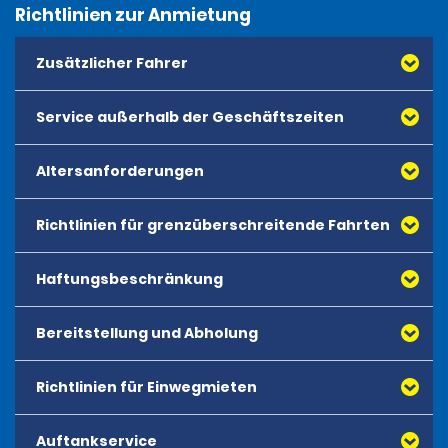
Richtlinien zur Anmietung
Zusätzlicher Fahrer
Service außerhalb der Geschäftszeiten
Altersanforderungen
Reservierungen außerhalb der Geschäftszeiten sind
nicht verfügbar.
Richtlinien für grenzüberschreitende Fahrten
Das Mindestalter für die Anmietung aller Fahrzeuge
beträgt 18 Jahre. Es gibt kein Höchstalter für
Anmietungen.
Haftungsbeschränkung
Bereitstellung und Abholung
Richtlinien für Einwegmieten
Auftankservice