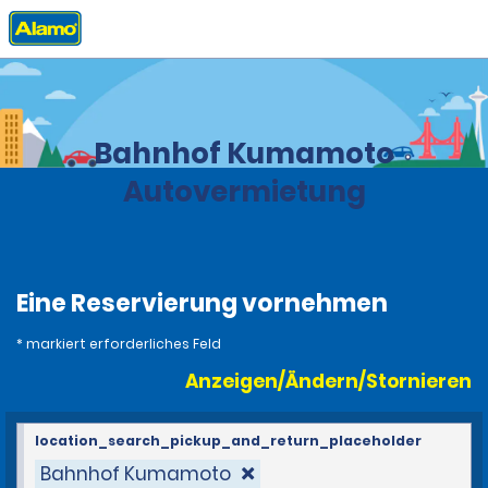
Privat
Stationen
Japan
Bahnhof Kumamoto
Autovermietung
Eine Reservierung vornehmen
* markiert erforderliches Feld
Anzeigen/Ändern/Stornieren
location_search_pickup_and_return_placeholder
Bahnhof Kumamoto