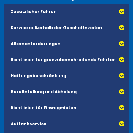
Zusätzlicher Fahrer
Service außerhalb der Geschäftszeiten
Altersanforderungen
Reservierungen außerhalb der Geschäftszeiten sind
nicht verfügbar.
Richtlinien für grenzüberschreitende Fahrten
Das Mindestalter für die Anmietung aller Fahrzeuge
beträgt 18 Jahre. Es gibt kein Höchstalter für
Anmietungen.
Haftungsbeschränkung
Bereitstellung und Abholung
Richtlinien für Einwegmieten
Auftankservice