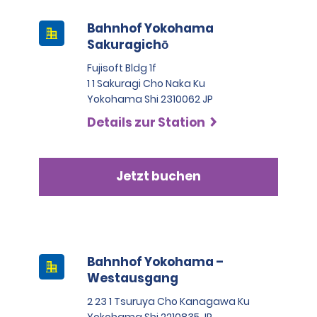
Bahnhof Yokohama
Sakuragichō
Fujisoft Bldg 1f
1 1 Sakuragi Cho Naka Ku
Yokohama Shi 2310062 JP
Details zur Station
Jetzt buchen
Bahnhof Yokohama –
Westausgang
2 23 1 Tsuruya Cho Kanagawa Ku
Yokohama Shi 2210835 JP