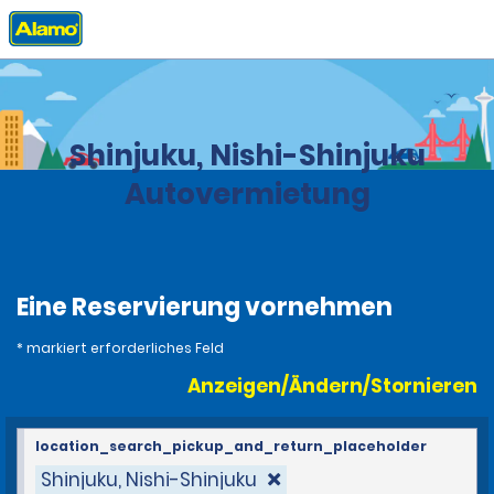
Privat
Stationen
Japan
Shinjuku, Nishi-Shinjuku
Autovermietung
Eine Reservierung vornehmen
* markiert erforderliches Feld
Anzeigen/Ändern/Stornieren
location_search_pickup_and_return_placeholder
Shinjuku, Nishi-Shinjuku