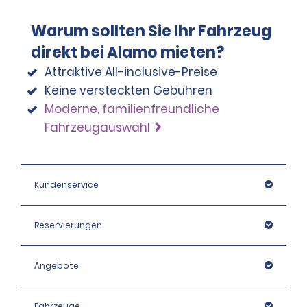
Warum sollten Sie Ihr Fahrzeug
Ohne ausgewählte oder enthaltene 
Kaskoversicherung, Haftungsbeschränkung (CDWTP), 
direkt bei Alamo mieten?
Reduzierte Selbstbeteiligung oder Schutz ohne 
Attraktive All-inclusive-Preise
Selbstbeteiligung: Mietbetrag plus 5.000,00 EUR 
Keine versteckten Gebühren
Kaution.
Moderne, familienfreundliche
Fahrzeugauswahl
Kundenservice
Reservierungen
Angebote
Fahrzeuge