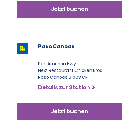
3.500,00 USD. Um diesen Versicherungsschutz in 
Anspruch zu nehmen, ist ein Polizeibericht erforderlich 
Jetzt buchen
(Transit- und Polizeibehörden sind entsprechend 
hinzuzuziehen). Lehnt der Mieter die 
Haftungsbeschränkung mit Diebstahlschutz (CDW-
TP) und das Alamo-Schutzpaket (APP) gegenüber 
dem Vermietungsunternehmen ab, so haftet er für die 
Paso Canoas
gesamten Kosten, die bei einem Fahrzeugschaden 
oder Verlust des Fahrzeugs entstehen.
Pan America Hwy
Next Restaurant Chicken Bros
Paso Canoas 61003 CR
Details zur Station
Jetzt buchen