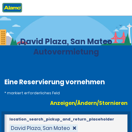
Privat
Stationen
Panama
David Plaza, San Mateo
Autovermietung
Eine Reservierung vornehmen
* markiert erforderliches Feld
Anzeigen/Ändern/Stornieren
location_search_pickup_and_return_placeholder
David Plaza, San Mateo