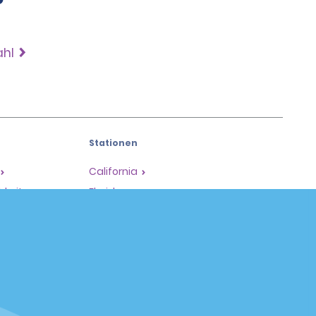
ahl
Stationen
California
hkeiten
Florida
Hawaii
Alle Stationen
Policies / Sitemap
Datenschutzrichtlinie
Cookie-Richtlinie