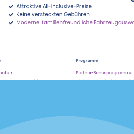
Attraktive All-inclusive-Preise
Keine versteckten Gebühren
Moderne, familienfreundliche Fahrzeugausw
e
Programm
ebote
Partner-Bonusprogramme
il-Aktionen anmelden
Globale Franchising-Möglic
e
Unternehmen
en
Über Alamo
Karriere
er