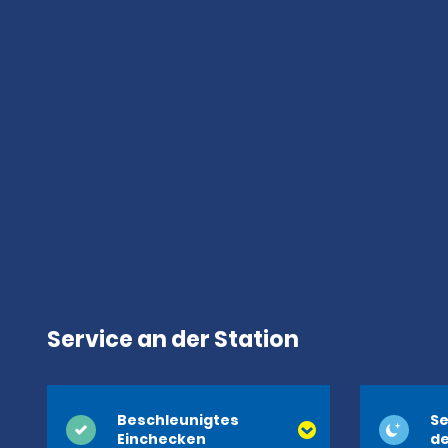
Service an der Station
Beschleunigtes
Se
Einchecken
de