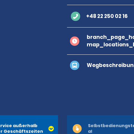
+48 22 250 02 16
branch_page_ho
map_locations_
Wegbeschreibun
rvice außerhalb
Selbstbedienungst
r Geschäftszeiten
al