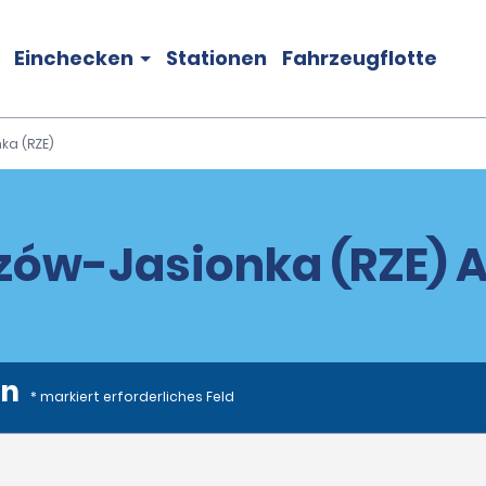
Einchecken
Stationen
Fahrzeugflotte
ka (RZE)
zów-Jasionka (RZE)
en
* markiert erforderliches Feld