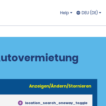
Help
DEU (DE)
 Autovermietung
Anzeigen/Ändern/Stornieren
location_search_oneway_toggle