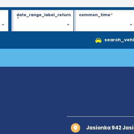
date_range_label_return
common_time
*
*
search_vehi
Jasionka 942 Jas