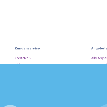
Kundenservice
Angebot
Kontakt
Alle Ang
Hilfe und FAQ
Für E-Ma
Barrierefreiheit
Fahrzeug
Reservierungen
Mietwag
Eine Reservierung vornehmen
SUVs
Reservierung finden
Mehrsitz
Beschleunigtes Einchecken