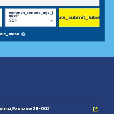
common_renters_age_l
abel
*
bw_submit_label
30+
cle_class
ionka,Rzeszow 36-002