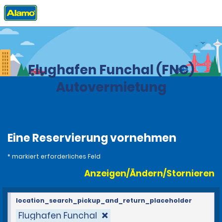
Privat
Stationen
Portugal
Flughafen Funchal (FNC)
Autovermietung
Eine Reservierung vornehmen
* markiert erforderliches Feld
Anzeigen/Ändern/Stornieren
location_search_pickup_and_return_placeholder
Flughafen Funchal