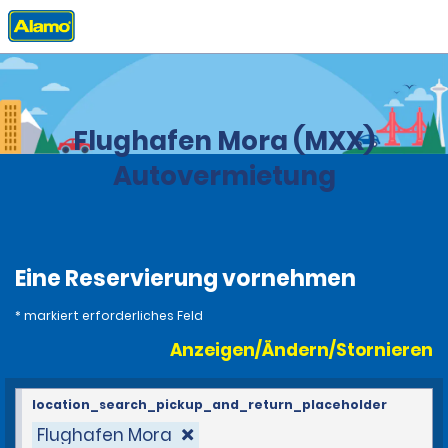
Privat
Stationen
Schweden
Flughafen Mora (MXX)
Autovermietung
Eine Reservierung vornehmen
* markiert erforderliches Feld
Anzeigen/Ändern/Stornieren
location_search_pickup_and_return_placeholder
Flughafen Mora