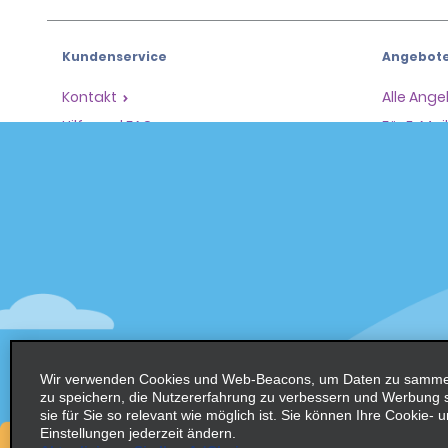
Kundenservice
Angebot
Kontakt
Alle Ang
Hilfe und FAQ
Für E-Ma
Barrierefreiheit
Fahrzeug
Reservierungen
Mietwag
Eine Reservierung vornehmen
SUVs
Reservierung finden
Mehrsitz
Beschleunigtes Einchecken
Schalter überspringen
Frühere Fahrten / Belege
Wir verwenden Cookies und Web-Beacons, um Daten zu sammeln
zu speichern, die Nutzererfahrung zu verbessern und Werbung
sie für Sie so relevant wie möglich ist. Sie können Ihre Cookie-
Einstellungen jederzeit ändern.