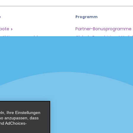
e
Programm
ebote
Partner-Bonusprogramme
il-Aktionen anmelden
Globale Franchising-Möglic
e
Unternehmen
en
Über Alamo
Karriere
er
, Ihre Einstellungen
 so anzupassen, dass
 und AdChoices-