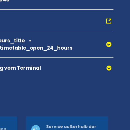
urs_title
_timetable_open_24_hours
g vom Terminal
Service außerhalb der
gen