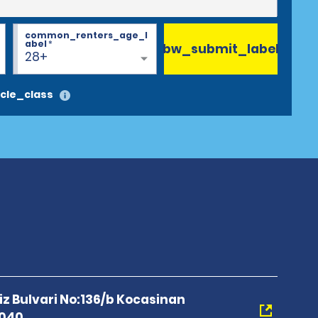
common_renters_age_l
abel
*
bw_submit_label
28+
cle_class
diz Bulvari No:136/b Kocasinan
8040