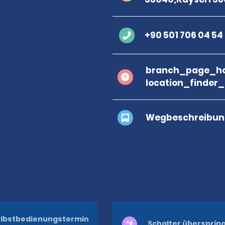
+90 501 706 04 54
branch_page_ho
location_finder
Wegbeschreibun
lbstbedienungstermin
Schalter übersprin