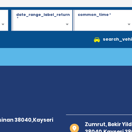
date_range_label_return
common_time
*
*
search_vehi
Zumrut, Bekir Yil
38040,Kayseri 3