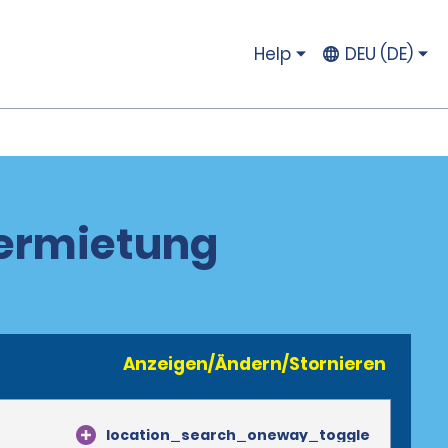
Help
DEU (DE)
vermietung
Anzeigen/Ändern/Stornieren
location_search_oneway_toggle