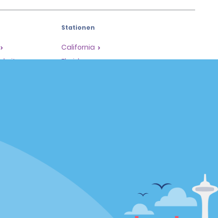
Stationen
California
hkeiten
Florida
Hawaii
Alle Stationen
Policies / Sitemap
Datenschutzrichtlinie
Cookie-Richtlinie
Nutzungsbedingungen
Seitenübersicht
Datenschutzoptionen
Impressum
Beschwerdeverfahren nach dem