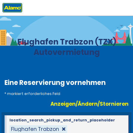
Privat
Stationen
Türkei
Flughafen Trabzon (TZX)
Autovermietung
Eine Reservierung vornehmen
* markiert erforderliches Feld
Anzeigen/Ändern/Stornieren
location_search_pickup_and_return_placeholder
Flughafen Trabzon