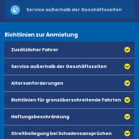
Service außerhalb der Geschäftszeiten
Richtlinien zur Anmietung
Zusätzlicher Fahrer
Service außerhalb der Geschäftszeiten
Altersanforderungen
Richtlinien für grenzüberschreitende Fahrten
Haftungsbeschränkung
Streitbeilegung bei Schadensansprüchen
Haftungsbeschränkung mit Diebstahlschutz (CDWTP): 