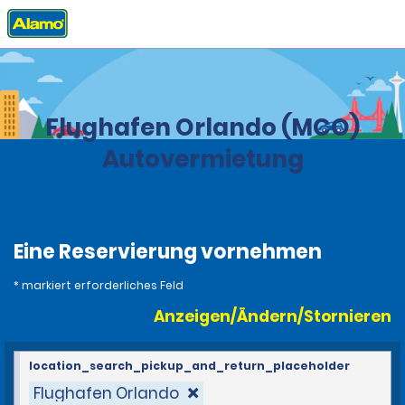
Privat
Stationen
United States
Florida
Flughafen Orlando (MCO)
Autovermietung
Eine Reservierung vornehmen
* markiert erforderliches Feld
Anzeigen/Ändern/Stornieren
location_search_pickup_and_return_placeholder
Flughafen Orlando