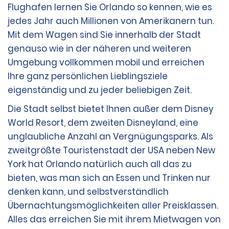
Flughafen lernen Sie Orlando so kennen, wie es
aufgeführt sind, als Zahlungsmethode für alle gemäß
dem Vertrag geschuldeten Beträge akzeptiert.
jedes Jahr auch Millionen von Amerikanern tun.
Mit dem Wagen sind Sie innerhalb der Stadt
genauso wie in der näheren und weiteren
Alle Beträge, die der Mieter gemäß dem Vertrag
Umgebung vollkommen mobil und erreichen
schuldet, werden (a) als Autorisierungsbetrag zur
Absicherung auf der Kredit- oder Debitkarte des
Ihre ganz persönlichen Lieblingsziele
Mieters hinterlegt und letztlich über die Kredit- oder
eigenständig und zu jeder beliebigen Zeit.
Debitkarte des Mieters in Rechnung gestellt oder (b)
über die Debitkarte des Mieters in Rechnung gestellt.
Die Stadt selbst bietet Ihnen außer dem Disney
World Resort, dem zweiten Disneyland, eine
unglaubliche Anzahl an Vergnügungsparks. Als
Weitere Informationen zur Verwendung von
Debitkarten und zu den allgemeinen Mietbedingungen
zweitgrößte Touristenstadt der USA neben New
an dieser Station finden Sie in der Richtlinie zu
York hat Orlando natürlich auch all das zu
Mietvoraussetzungen (siehe oben).“
bieten, was man sich an Essen und Trinken nur
denken kann, und selbstverständlich
Übernachtungsmöglichkeiten aller Preisklassen.
Alles das erreichen Sie mit ihrem Mietwagen von