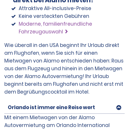
direkt bei Alamo mieten?
Zahlung bereitstellt.
Attraktive All-inclusive-Preise
Bei Verwendung einer Debitkarte für einen der oben
Keine versteckten Gebühren
aufgeführten Beträge werden die verfügbaren Mittel
Moderne, familienfreundliche
auf dem Konto, das mit der Debitkarte des Mieters
Fahrzeugauswahl
verknüpft ist, um diese Beträge reduziert. Zusätzlich
ist der Mieter für möglicherweise anfallende
Überziehungsgebühren verantwortlich.
Wie überall in den USA beginnt Ihr Urlaub direkt
am Flughafen, wenn Sie sich für einen
Zahlungsanweisungen und Prepaid-Karten sind zum
Mietwagen von Alamo entschieden haben: Raus
Zeitpunkt der Anmietung keine akzeptierten
Zahlungsmethoden, auch nicht für die Kaution, können
aus dem Flugzeug und hinein in den Mietwagen
aber verwendet werden, um am Ende der Anmietung
von der Alamo Autovermietung! Ihr Urlaub
fällige Beträge zu bezahlen, nachdem das Fahrzeug
beginnt bereits am Flughafen und nicht erst mit
zurückgegeben wurde. Barzahlungen werden nicht
dem Begrüßungscocktail im Hotel.
akzeptiert.
Orlando ist immer eine Reise wert
Zusätzlich zu einer der oben aufgeführten
Zahlungsmethoden werden Kreditkarten mit
Mit einem Mietwagen von der Alamo
ausreichend verfügbarem Guthaben, die im Profil oder
Autovermietung am Orlando International
Treuekonto des Mieters (Emerald Club, E Club usw.)