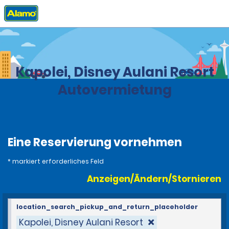
Privat
Stationen
United States
Hawaii
Kapolei, Disney Aulani Resort
Autovermietung
Eine Reservierung vornehmen
* markiert erforderliches Feld
Anzeigen/Ändern/Stornieren
location_search_pickup_and_return_placeholder
Kapolei, Disney Aulani Resort