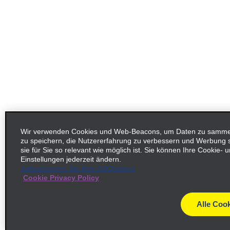
Wir verwenden Cookies und Web-Beacons, um Daten zu sammeln
zu speichern, die Nutzererfahrung zu verbessern und Werbung
sie für Sie so relevant wie möglich ist. Sie können Ihre Cookie-
Einstellungen jederzeit ändern.
Aktualisieren Sie Ihre AdChoices
Cookie Privacy Policy
Alle Cook