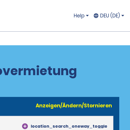
Help
DEU (DE)
tovermietung
Anzeigen/Ändern/Stornieren
location_search_oneway_toggle