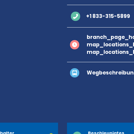
+1 833-315-5899
branch_page_ho
map_locations_
map_locations_
Wegbeschreibun
halter
Beschleunigtes