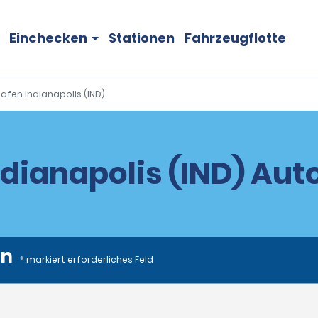
Einchecken
Stationen
Fahrzeugflotte
afen Indianapolis (IND)
ndianapolis (IND) Au
en
* markiert erforderliches Feld