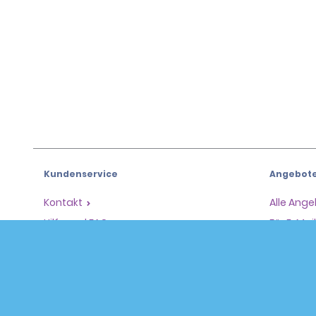
Kundenservice
Angebot
Kontakt
Alle Ang
Hilfe und FAQ
Für E-Ma
Barrierefreiheit
Fahrzeug
Reservierungen
Mietwag
Eine Reservierung vornehmen
SUVs