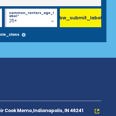
common_renters_age_l
abel
*
bw_submit_label
25+
cle_class
eir Cook Memo,Indianapolis, IN 46241