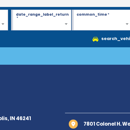
date_range_label_return
common_time
*
*
search_vehi
7801 Colonel H. W