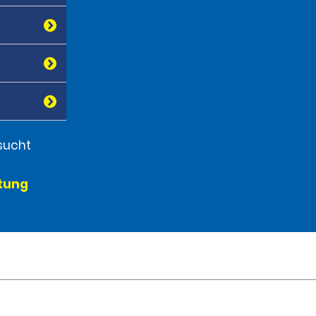
sucht
etung