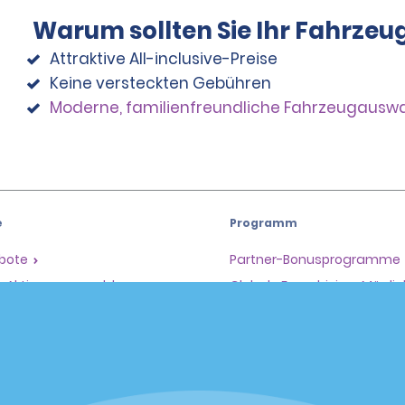
Warum sollten Sie Ihr Fahrzeu
Attraktive All-inclusive-Preise
Keine versteckten Gebühren
Moderne, familienfreundliche Fahrzeugausw
e
Programm
ebote
Partner-Bonusprogramme
il-Aktionen anmelden
Globale Franchising-Möglic
e
Unternehmen
en
Über Alamo
Karriere