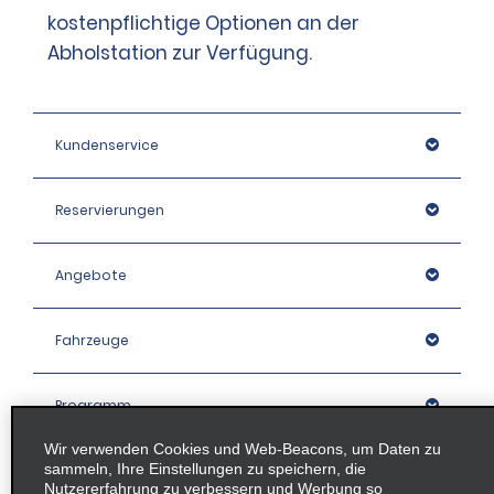
kostenpflichtige Optionen an der
Abholstation zur Verfügung.
Kundenservice
Reservierungen
Angebote
Fahrzeuge
Programm
Wir verwenden Cookies und Web-Beacons, um Daten zu
sammeln, Ihre Einstellungen zu speichern, die
Unternehmen
Nutzererfahrung zu verbessern und Werbung so