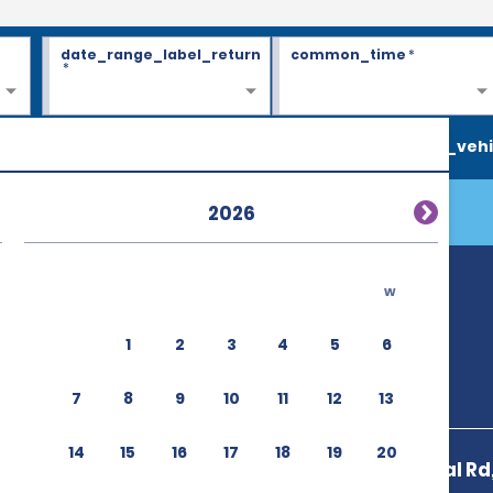
date_range_label_return
common_time
*
*
search_vehi
2026
w
1
2
3
4
5
6
7
8
9
10
11
12
13
14
15
16
17
18
19
20
4550 Terminal Rd,