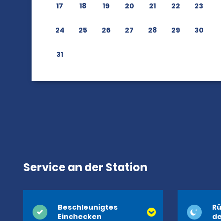
17
18
19
20
21
22
23
24
25
26
27
28
29
30
31
Service an der Station
Beschleunigtes
Rü
Einchecken
de