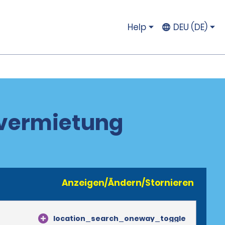
Help
DEU (DE)
overmietung
Anzeigen/Ändern/Stornieren
location_search_oneway_toggle