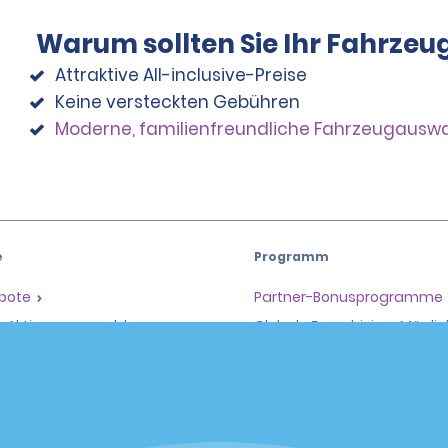
Warum sollten Sie Ihr Fahrzeu
Attraktive All-inclusive-Preise
Keine versteckten Gebühren
Moderne, familienfreundliche Fahrzeugausw
e
Programm
ebote
Partner-Bonusprogramme
il-Aktionen anmelden
Globale Franchising-Möglic
e
Unternehmen
en
Über Alamo
Karriere