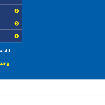
sucht
etung