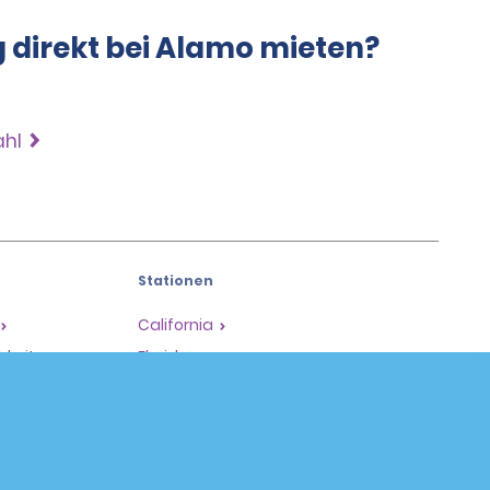
g direkt bei Alamo mieten?
ahl
Stationen
California
hkeiten
Florida
Hawaii
Alle Stationen
Policies / Sitemap