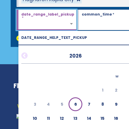
date_range_label_pickup
common_time
*
*
DATE_RANGE_HELP_TEXT_PICKUP
discount_codes
2026
w
Flughafen Rapid City (RAP)
1
2
3
4
5
6
7
8
9
Wegbeschreibung
10
11
12
13
14
15
16