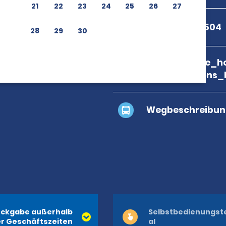
21
22
23
24
25
26
27
+1 833-445-1504
28
29
30
branch_page_ho
map_locations_
Wegbeschreibun
ckgabe außerhalb
Selbstbedienungst
r Geschäftszeiten
al