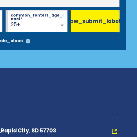
common_renters_age_l
abel
*
bw_submit_label
25+
cle_class
Rapid City, SD 57703