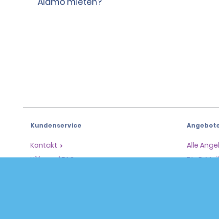
Kundenservice
Angebot
Kontakt
Alle Ang
Hilfe und FAQ
Für E-Ma
Barrierefreiheit
Fahrzeug
Reservierungen
Mietwag
Eine Reservierung vornehmen
SUVs