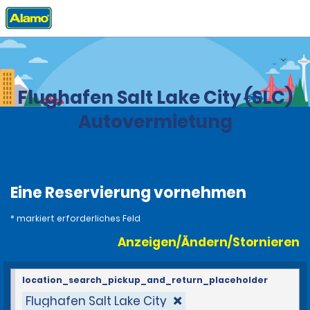
Privat
Stationen
United States
Utah
Flughafen Salt Lake City (SLC)
Autovermietung
Eine Reservierung vornehmen
* markiert erforderliches Feld
Anzeigen/Ändern/Stornieren
location_search_pickup_and_return_placeholder
Flughafen Salt Lake City