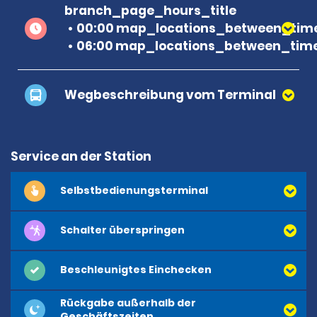
branch_page_hours_title
00:00 map_locations_between_time
06:00 map_locations_between_time
Wegbeschreibung vom Terminal
Service an der Station
Selbstbedienungsterminal
E
m
e
r
a
l
d
C
l
u
b
Schalter überspringen
Beschleunigtes Einchecken
Rückgabe außerhalb der
Geschäftszeiten