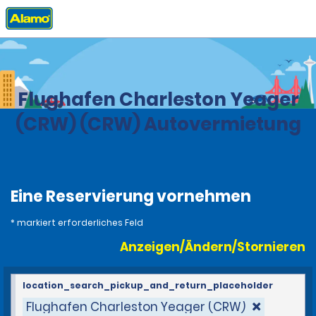
Privat
Stationen
United States
West Virginia
Flughafen Charleston Yeager
(CRW) (CRW) Autovermietung
Eine Reservierung vornehmen
* markiert erforderliches Feld
Anzeigen/Ändern/Stornieren
location_search_pickup_and_return_placeholder
Flughafen Charleston Yeager (CRW)