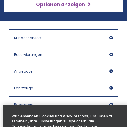
Optionen anzeigen
Kundenservice
Reservierungen
Angebote
Fahrzeuge
Programm
Wir verwenden Cookies und Web-Beacons, um Daten zu
sammeln, Ihre Einstellungen zu speichern, die
Unternehmen
Nutzererfahrung zu verbessern und Werbung so