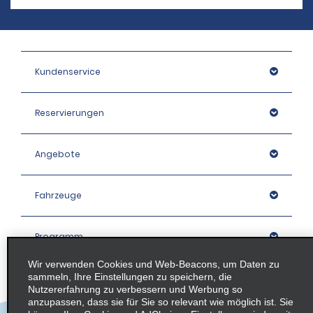
Kundenservice
Reservierungen
Angebote
Fahrzeuge
Programm
Wir verwenden Cookies und Web-Beacons, um Daten zu
sammeln, Ihre Einstellungen zu speichern, die
Unternehmen
Nutzererfahrung zu verbessern und Werbung so
anzupassen, dass sie für Sie so relevant wie möglich ist. Sie