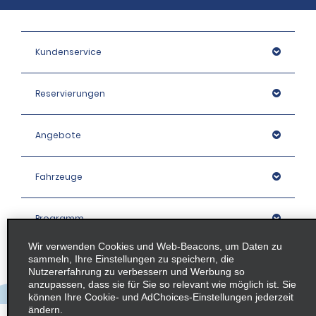
Kundenservice
Reservierungen
Angebote
Fahrzeuge
Programm
Wir verwenden Cookies und Web-Beacons, um Daten zu
sammeln, Ihre Einstellungen zu speichern, die
Unternehmen
Nutzererfahrung zu verbessern und Werbung so
anzupassen, dass sie für Sie so relevant wie möglich ist. Sie
können Ihre Cookie- und AdChoices-Einstellungen jederzeit
Stationen
ändern.