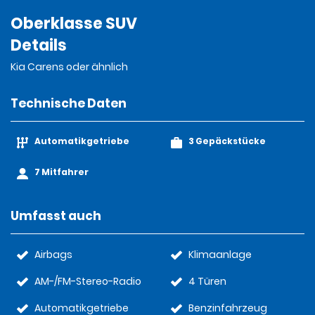
Oberklasse SUV
Details
Kia Carens oder ähnlich
Technische Daten
Automatikgetriebe
3 Gepäckstücke
7 Mitfahrer
Umfasst auch
Airbags
Klimaanlage
AM-/FM-Stereo-Radio
4 Türen
Automatikgetriebe
Benzinfahrzeug