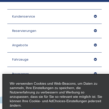
Kundenservice
Reservierungen
Angebote
Fahrzeuge
Programm
Wir verwenden Cookies und Web-Beacons, um Daten zu
sammeln, Ihre Einstellungen zu speichern, die
Unternehmen
Nutzererfahrung zu verbessern und Werbung so
anzupassen, dass sie für Sie so relevant wie möglich ist. Sie
können Ihre Cookie- und AdChoices-Einstellungen jederzeit
Stationen
ändern.